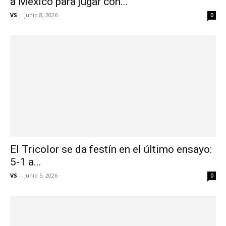
a México para jugar con...
VS
-
junio 8, 2026
0
El Tricolor se da festín en el último ensayo:
5-1 a...
VS
-
junio 5, 2026
0