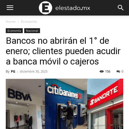
Home
Economía
Economía
Nacional
Bancos no abrirán el 1° de
enero; clientes pueden acudir
a banca móvil o cajeros
By
PG
-
diciembre 30, 2025
156
0