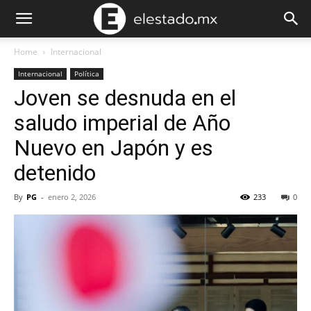
Home
Internacional
Internacional
Política
Joven se desnuda en el
saludo imperial de Año
Nuevo en Japón y es
detenido
By
PG
-
enero 2, 2026
233
0