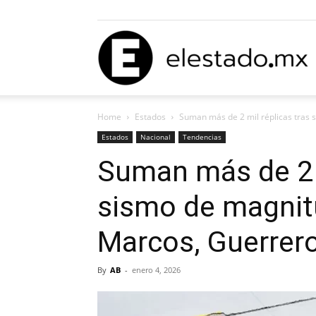
E
Home
Estados
Suman más de 2 mil réplicas tras s
E
Estados
Nacional
Tendencias
Suman más de 2 m
sismo de magnit
M
Marcos, Guerrer
By
AB
-
enero 4, 2026