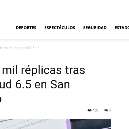
l
DEPORTES
ESPECTÁCULOS
SEGURIDAD
ESTAD
ismo de magnitud 6.5 en...
stado
il réplicas tras
ud 6.5 en San
x
o
188
0