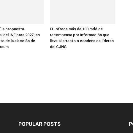
 la propuesta
EU ofrece más de 100 mdd de
l del INE para 2027; es
recompensa por información que
to de la elección de
lleve al arresto o condena de líderes
nbaum
del CJNG
POPULAR POSTS
P