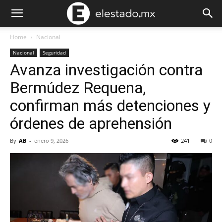
Home
Nacional
Nacional
Seguridad
Avanza investigación contra
Bermúdez Requena,
confirman más detenciones y
órdenes de aprehensión
By
AB
-
enero 9, 2026
241
0