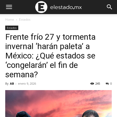
Home
Estados
Estados
Frente frío 27 y tormenta
invernal ‘harán paleta’ a
México: ¿Qué estados se
‘congelarán’ el fin de
semana?
By
AB
-
enero 9, 2026
245
0