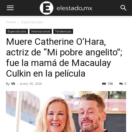
Home
Espectáculos
Espectáculos
Internacional
Tendencias
Muere Catherine O’Hara,
actriz de “Mi pobre angelito”;
fue la mamá de Macaulay
Culkin en la película
By
VS
-
enero 30, 2026
156
0