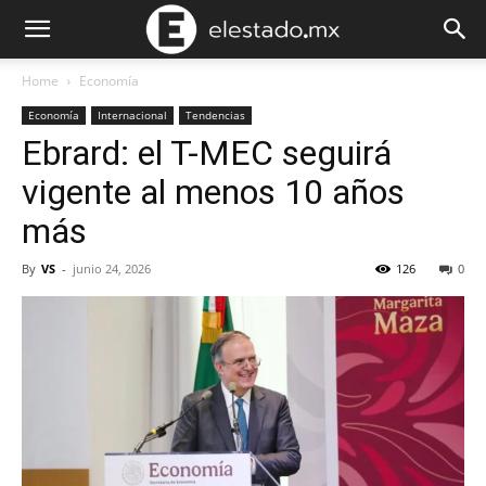
Home
Economía
Economía
Internacional
Tendencias
Ebrard: el T-MEC seguirá
vigente al menos 10 años
más
By
VS
-
junio 24, 2026
126
0