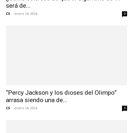
será de...
CS
-
enero 14, 2026
0
“Percy Jackson y los dioses del Olimpo”
arrasa siendo una de...
CS
-
enero 14, 2026
0