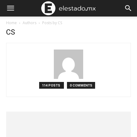
Home
Authors
Posts by CS
CS
114 POSTS
0 COMMENTS