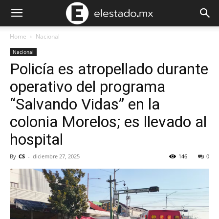
Home
Nacional
Nacional
Policía es atropellado durante
operativo del programa
“Salvando Vidas” en la
colonia Morelos; es llevado al
hospital
By
CS
-
diciembre 27, 2025
146
0