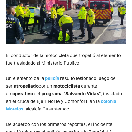
El conductor de la motocicleta que tropelló al elemento
fue trasladado al Ministerio Público
Un elemento de la
policía
resultó lesionado luego de
ser
atropellado
por un
motociclista
durante
un
operativo
del
programa “Salvando Vidas”
, instalado
en el cruce de Eje 1 Norte y Comonfort, en la
colonia
Morelos
, alcaldía Cuauhtémoc.
De acuerdo con los primeros reportes, el incidente
ocurrió mientras el policía, adscrito a la Zona Vial 2,