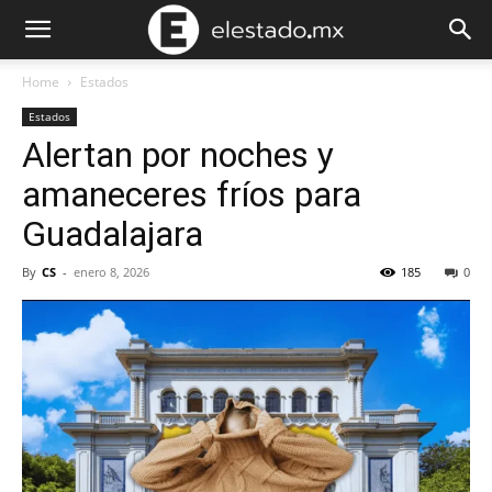
Home
Estados
Estados
Alertan por noches y
amaneceres fríos para
Guadalajara
By
CS
-
enero 8, 2026
185
0