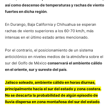
así como descenso de temperaturas y rachas de viento
fuertes en dicha región
.
En Durango, Baja California y Chihuahua se esperan
rachas de viento superiores a los 60-70 km/h, más
intensas en el último estado antes mencionado.
Por el contrario, el posicionamiento de un sistema
anticiclónico en niveles medios de la atmósfera sobre el
sur del Golfo de México
conservará el ambiente cálido
en el oriente, sur y sureste del país
.
Jalisco soleado, ambiente cálido en horas diurnas,
principalmente hacia el sur del estado y zona costera.
No se descarta la probabilidad de algún episodio de
lluvia dispersa en zona montañosa del sur del estado
.